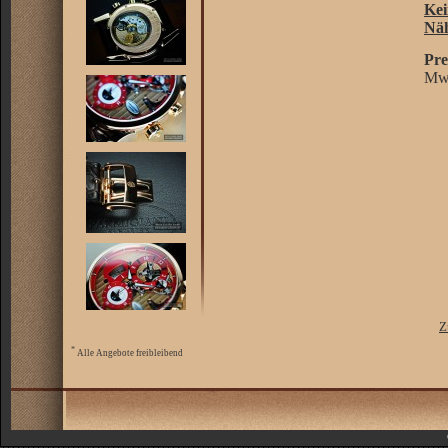
Kei
Nä
Pre
MwS
Z
*
Alle Angebote freibleibend