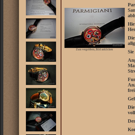
Pa
Sam
ab
Hi
Hem
Die
all
Zum vergrößern, Bild anklicken
Sie
An
Ma
Str
Fun
Anz
fre
Ge
Di
vol
Den
Kom