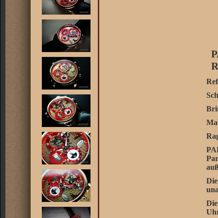
P
R
Ref
Sch
Bri
Mal
Rag
PA
Pa
auß
Die
una
Die
Uhr